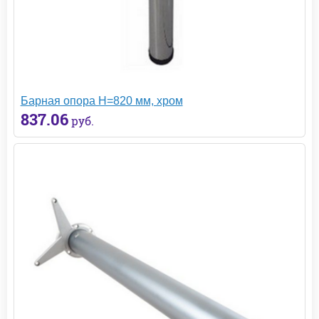
Барная опора H=820 мм, хром
837.06
руб.