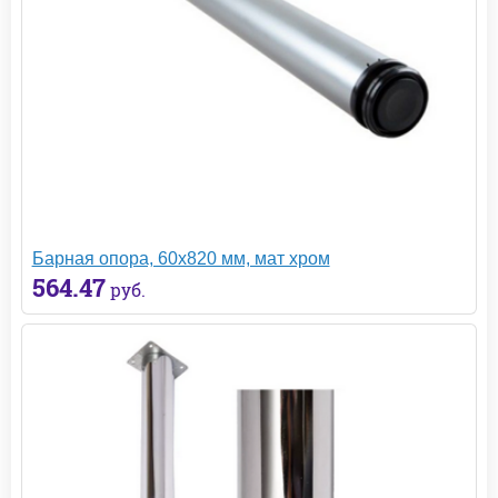
Барная опора, 60х820 мм, мат хром
564.47
руб.