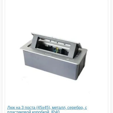
Люк на 3 поста (45х45), металл, серебро, с
пластиковой коробкой, IP40