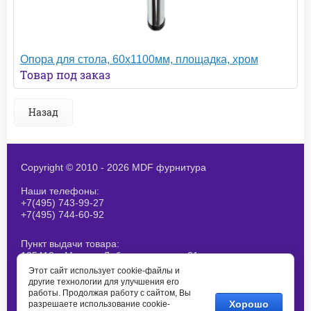
Опора для стола, 60х1100мм, площадка, хром
Товар под заказ
Назад
Copyright © 2010 - 2026 MDF фурнитура
Наши телефоны:
+7(495) 743-99-27
+7(495) 744-60-92
Пункт выдачи товара:
125412, г.Москва, Лобненская ул., д 21,
стр 1. При получение товара
Этот сайт использует cookie-файлы и
согласовывайте наличие заранее
другие технологии для улучшения его
работы. Продолжая работу с сайтом, Вы
E-mail:
Хорошо
разрешаете использование cookie-
info@mdf-m.ru