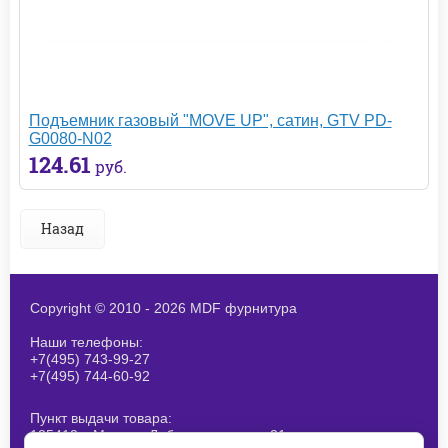
Подъемник газовый "MOVE UP", сатин, GTV PD-
G0080-N02
124.61
руб.
Назад
Copyright © 2010 - 2026 MDF фурнитура
Наши телефоны:
+7(495) 743-99-27
+7(495) 744-60-92
Пункт выдачи товара:
125412, г.Москва, Лобненская ул., д 21,