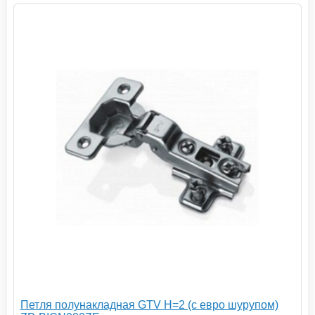
Петля полунакладная GTV H=2 (c евро шурупом)