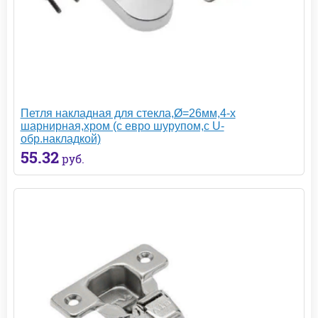
Петля накладная для стекла,Ø=26мм,4-х
шарнирная,хром (с евро шурупом,с U-
обр.накладкой)
55.32
руб.