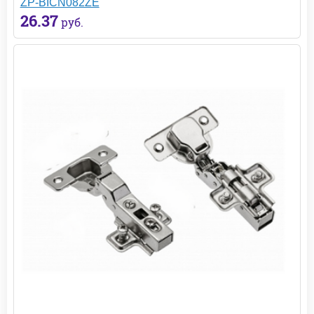
ZP-BICN082ZE
26.37
руб.