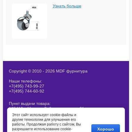
Узнать больше
Copyright © 2010 - 2026 MDF фурнитура
Наши телефоны:
+7(495) 743-99-27
+7(495) 744-60-92
Пункт выдачи товара:
125412, г.Москва, Лобненская ул., д 21,
стр 1. При получение товара
Этот сайт использует cookie-файлы и
согласовывайте наличие заранее
другие технологии для улучшения его
работы. Продолжая работу с сайтом, Вы
E-mail:
Хорошо
разрешаете использование cookie-
info@mdf-m.ru