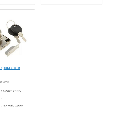
хром с отв
ланкой
 к сравнению
:
планкой, хром