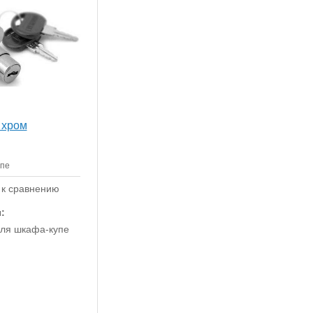
 хром
упе
 к сравнению
:
ля шкафа-купе