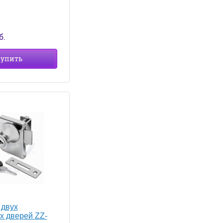
б.
упить
 двух
х дверей ZZ-