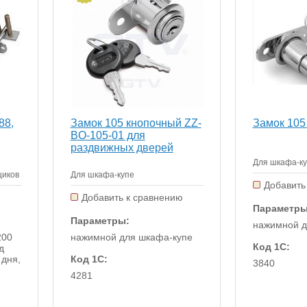
88,
Замок 105 кнопочный ZZ-
Замок 105
BO-105-01 для
раздвижных дверей
Для шкафа-к
щиков
Для шкафа-купе
Добавить
ю
Добавить к сравнению
Параметры
Параметры:
нажимной д
200
нажимной для шкафа-купе
Код 1С:
д
 дня,
Код 1С:
3840
4281