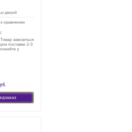
ых дверей
 к сравнению
:
 Товар завозиться
срок поставки 2-3
точняйте у
уб.
едзаказ