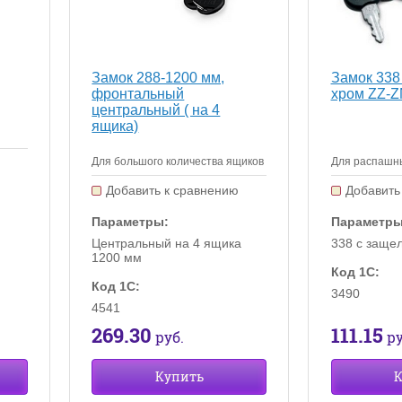
Замок 338
Замок 288-1200 мм,
хром ZZ-Z
фронтальный
центральный ( на 4
ящика)
Для распашны
Для большого количества ящиков
ю
Добавить
Добавить к сравнению
Параметры
Параметры:
338 с заще
Центральный на 4 ящика
1200 мм
Код 1С:
Код 1С:
3490
4541
111.15
269.30
ру
руб.
К
Купить