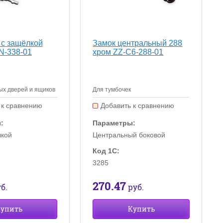
 с защёлкой
Замок центральный 288
N-338-01
хром ZZ-C6-288-01
х дверей и ящиков
Для тумбочек
 к сравнению
Добавить к сравнению
:
Параметры:
лкой
Центральный боковой
Код 1С:
3285
270.47
б.
руб.
упить
Купить