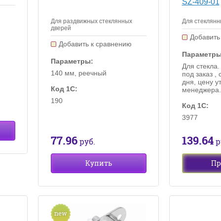
SZ-409-01
ю
Для раздвижных стеклянных
Для стеклянн
дверей
Добавить
Добавить к сравнению
Параметры
Параметры:
Для стекла.
140 мм, реечный
под заказ , 
дня, цену у
Код 1С:
менеджера.
190
Код 1С:
3977
77.96
139.64
руб.
р
Купить
Пр
new