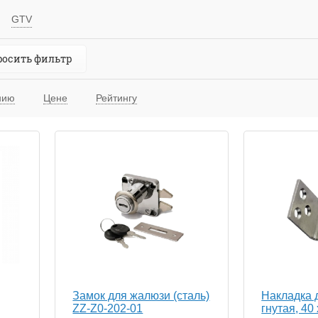
GTV
росить фильтр
нию
Цене
Рейтингу
Замок для жалюзи (сталь)
Накладка 
ZZ-Z0-202-01
гнутая, 40 