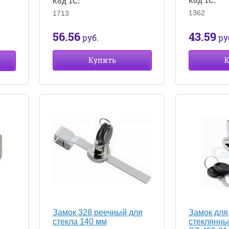
Код 1С:
Код 1С:
1362
1713
56.56
43.59
руб.
ру
Купить
К
Замок 328 реечный для
Замок для
стекла 140 мм
стеклянны