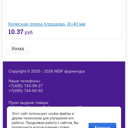
Колесная опора площадка, Д=40 мм
10.37
руб.
Назад
Copyright © 2010 - 2026 MDF фурнитура
Наши телефоны:
+7(495) 743-99-27
+7(495) 744-60-92
Пункт выдачи товара:
125412, г.Москва, Лобненская ул., д 21,
стр 1. При получение товара
Этот сайт использует cookie-файлы и
согласовывайте наличие заранее
другие технологии для улучшения его
работы. Продолжая работу с сайтом, Вы
E-mail:
Хорошо
разрешаете использование cookie-