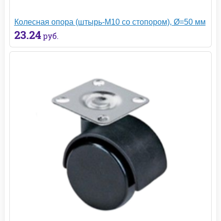
Колесная опора (штырь-М10 со стопором), Ø=50 мм
23.24
руб.