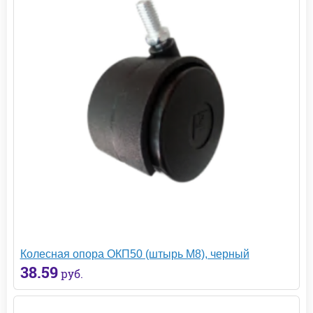
Колесная опора ОКП50 (штырь М8), черный
38.59
руб.