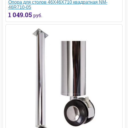
Опора для столов 46X46X710 квадратная NM-
46R710-05
1 049.05
руб.