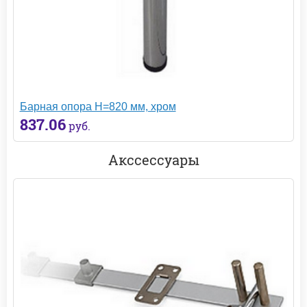
Барная опора H=820 мм, хром
837.06
руб.
Акссессуары