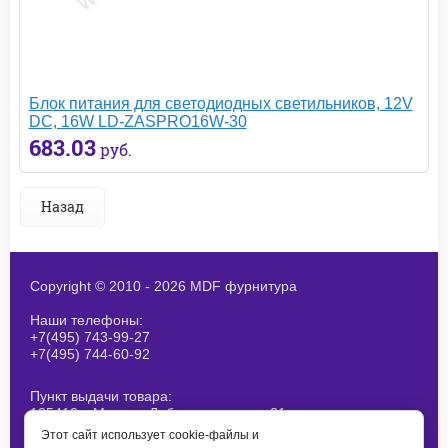
Блок питания для светодиодных светильников, 12V
DC, 16W LD-ZASPRO16W-30
683.03
руб.
Назад
Copyright © 2010 - 2026 MDF фурнитура
Наши телефоны:
+7(495) 743-99-27
+7(495) 744-60-92
Пункт выдачи товара:
125412, г.Москва, Лобненская ул., д 21,
стр 1. При получение товара
Этот сайт использует cookie-файлы и
согласовывайте наличие заранее