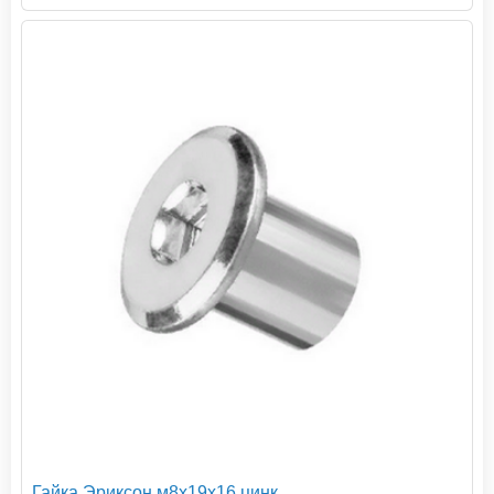
Гайка Эриксон м8х19х16 цинк