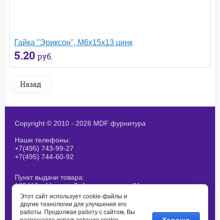
Гайка "Эриксон", М6х15х13 цинк
5.20
руб.
Назад
Copyright © 2010 - 2026 MDF фурнитура
Наши телефоны:
+7(495) 743-99-27
+7(495) 744-60-92
Пункт выдачи товара:
125412, г.Москва, Лобненская ул., д 21,
стр 1. При получение товара
Этот сайт использует cookie-файлы и
согласовывайте наличие заранее
другие технологии для улучшения его
работы. Продолжая работу с сайтом, Вы
E-mail: