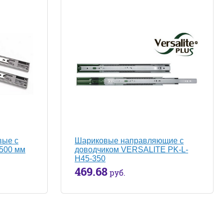
вые с
Шариковые направляющие с
=500 мм
доводчиком VERSALITE PK-L-
H45-350
469.68
руб.