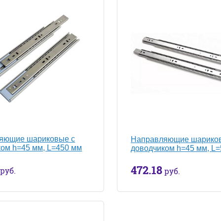
яющие шариковые с
Направляющие шарико
ом h=45 мм, L=450 мм
доводчиком h=45 мм, L
472.18
руб.
руб.