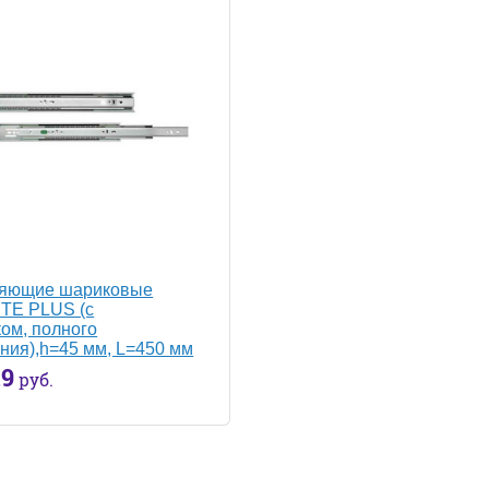
яющие шариковые
TE PLUS (с
ом, полного
ия),h=45 мм, L=450 мм
19
руб.