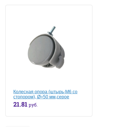
Колесная опора (штырь-М6 со
стопором), Ø=50 мм,серое
21.81
руб.