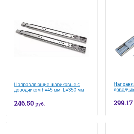
Направл
Направляющие шариковые с
доводчик
доводчиком h=45 мм, L=350 мм
299.17
246.50
руб.