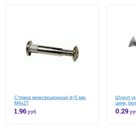
Стяжка межсекционная d=5 мм,
Шуруп у
М4х27
цинк, бе
1.96
0.29
руб.
ру