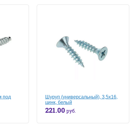
м под
Шуруп (универсальный), 3,5х16,
цинк, белый
221.00
руб.