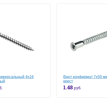
ниверсальный 4х16
Винт конфирмат 7х50 м
лый
крест
1.48
б.
руб.