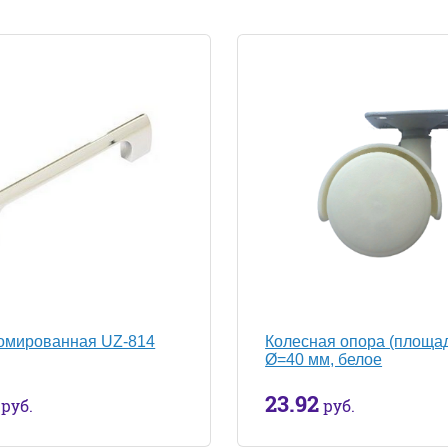
ромированная UZ-814
Колесная опора (площад
Ø=40 мм, белое
23.92
руб.
руб.