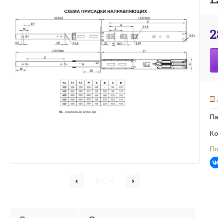
2
П
Ко
По