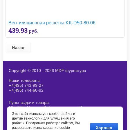
Вентиляционная решётка KK-D50-80-06
439.93
руб.
Назад
Copyright © 2010 - 2026 MDF фурнитура
Наши телефоны:
+7(495) 743-99-27
+7(495) 744-60-92
Пункт выдачи товара:
125412, г.Москва, Лобненская ул., д 21,
стр 1. При получение товара
Этот сайт использует cookie-файлы и
согласовывайте наличие заранее
другие технологии для улучшения его
работы. Продолжая работу с сайтом, Вы
E-mail:
Хорошо
разрешаете использование cookie-
info@mdf-m.ru