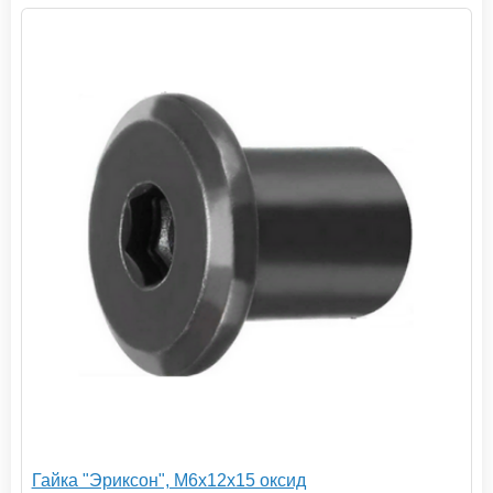
Гайка "Эриксон", М6х12х15 оксид