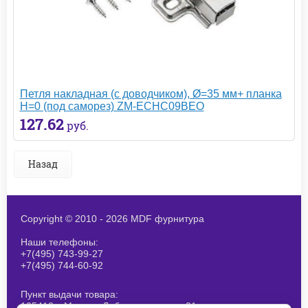
Петля накладная (с доводчиком), Ø=35 мм+ планка
H=0 (под саморез) ZM-ECHC09BEO
127.62
руб.
Назад
Copyright © 2010 - 2026 MDF фурнитура
Наши телефоны:
+7(495) 743-99-27
+7(495) 744-60-92
Пункт выдачи товара:
125412, г.Москва, Лобненская ул., д 21,