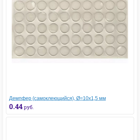
Демпфер (самоклеющийся), Ø=10х1,5 мм
0.44
руб.