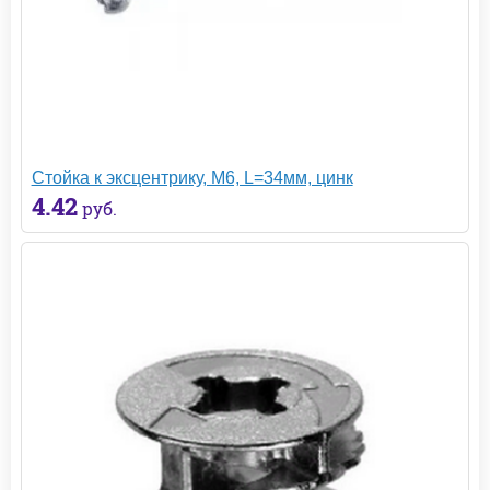
Стойка к эксцентрику, М6, L=34мм, цинк
4.42
руб.