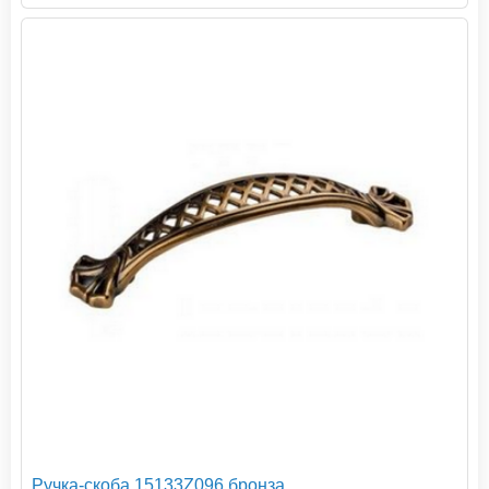
Ручка-скоба 15133Z096 бронза