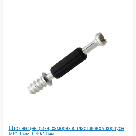
Шток эксцентрика, саморез в пластиковом корпусе
М6*10мм, L 30/44мм