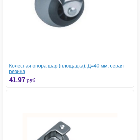
Колесная опора шар (площадка), Д=40 мм, серая
резина
41.97
руб.